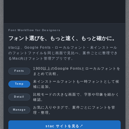
KAWAI
Font Workflow for Designers
フォント選びを、もっと速く、もっと確かに。
カワイ株式会社
stacは、Google Fonts・ローカルフォント・未インストール
のフォントファイルを同じ画面で見比べ、案件ごとに整理でき
るMac向けフォント管理アプリです。
福井県小浜市で若狭塗箸をハンドメイドで製造さ
れているカワイ株式会社様のランディングページ
1900以上のGoogle Fontsとローカルフォントを
Fonts
まとめて比較。
を制作しました。ヨーロッパ、アメリカ、オセア
未インストールフォントも一時フォントとして候
ニア、アジアの小売店へ販路を拡大されているた
Temp
補に追加。
め、さらにグローバルに展開するための英文ラン
比較モードの大きな画面で、字形や印象を細かく
Detail
ディングページ。箸の魅力が伝わるデザインを提
確認。
お気に入りやタグで、案件ごとにフォントを管
供させていただきました。
Manage
理・整理。
stac サイトを見る
↗