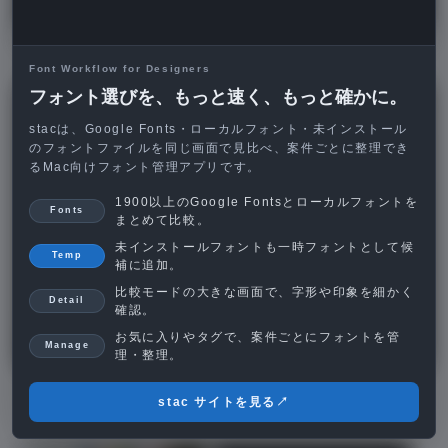
Font Workflow for Designers
店舗情報はシンプルなデザインに
フォント選びを、もっと速く、もっと確かに。
stacは、Google Fonts・ローカルフォント・未インストール
のフォントファイルを同じ画面で見比べ、案件ごとに整理でき
るMac向けフォント管理アプリです。
1900以上のGoogle Fontsとローカルフォントを
Fonts
まとめて比較。
未インストールフォントも一時フォントとして候
Temp
補に追加。
比較モードの大きな画面で、字形や印象を細かく
Detail
確認。
お気に入りやタグで、案件ごとにフォントを管
Manage
理・整理。
情報を集約したフッター
stac サイトを見る
↗