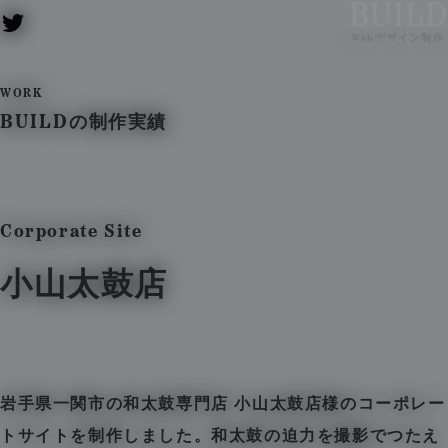
BUILD – Web
Webデザイン制作
WORK
BUILD
の制作実績
Corporate Site
の制作実績紹介
小山太鼓店
岩手県一関市の和太鼓専門店 小山太鼓店様のコーポレー
トサイトを制作しました。和太鼓の迫力を撮影でつたえ