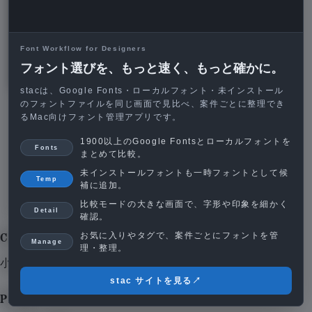
Font Workflow for Designers
フォント選びを、もっと速く、もっと確かに。
stacは、Google Fonts・ローカルフォント・未インストール
のフォントファイルを同じ画面で見比べ、案件ごとに整理でき
るMac向けフォント管理アプリです。
1900以上のGoogle Fontsとローカルフォントを
Fonts
まとめて比較。
未インストールフォントも一時フォントとして候
Temp
補に追加。
比較モードの大きな画面で、字形や印象を細かく
Detail
確認。
お気に入りやタグで、案件ごとにフォントを管
Cliant
Data
Manage
理・整理。
小山太鼓店
stac サイトを見る
↗
Place