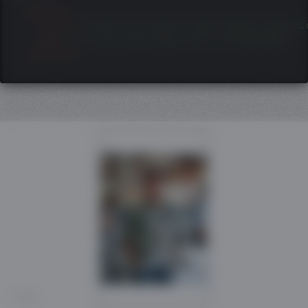
<
picture
>
<
source
srcset
=
"
pc-picture.jpg
"
media
=
"
(min-wi
<
img
src
=
"
sp-picture.jpg
"
alt
=
"
スマホ用の写真
"
>
</
picture
>