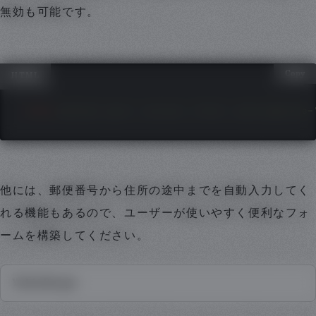
無効も可能です。
Copy
HTML
<
form
method
=
"
post
"
action
=
"
/form
"
autocomplete
=
他には、郵便番号から住所の途中までを自動入力してく
れる機能もあるので、ユーザーが使いやすく便利なフォ
ームを構築してください。
YubinBango