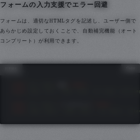
フォームの入力支援でエラー回避
フォームは、適切なHTMLタグを記述し、ユーザー側で
あらかじめ設定しておくことで、自動補完機能（オート
コンプリート）が利用できます。
Copy
HTML
<
label
for
=
"
name
"
>
氏名
</
label
>
<
input
type
=
"
text
"
name
=
"
name
"
id
=
"
name
"
autocom
<
label
for
=
"
email
"
>
メールアドレス
</
label
>
<
input
type
=
"
email
"
name
=
"
email
"
id
=
"
email
"
auto