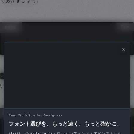
てあげましょう。
Copy
HTML
<
label
>
<
input
type
=
"
radio
"
name
=
"
sample
"
value
=
"
×
<label>
<input>
と
をid属性とfor属性で紐づけしても
いいです。
Copy
HTML
Font Workflow for Designers
フォント選びを、もっと速く、もっと確かに。
<
input
type
=
"
radio
"
id
=
"
sample01
"
name
=
"
sample
"
stacは、Google Fonts・ローカルフォント・未インストール
<
label
for
=
"
sample01
"
>
選択肢01
</
label
>