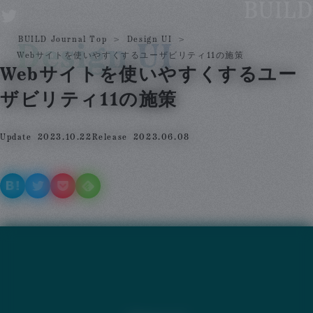
BUILD – Web
Webデザイン制作
BUILD Journal Top
BUILD Journal Top
Design UI
Design UI
Design UI
Webサイトを使いやすくするユーザビリティ11の施策
Webサイトを使いやすくするユー
ザビリティ11の施策
Update
2023.10.22
Release
2023.06.08
Hatenaにシェアする
Twitterにツイートする
Pocketにストックする
Feedlyに登録する